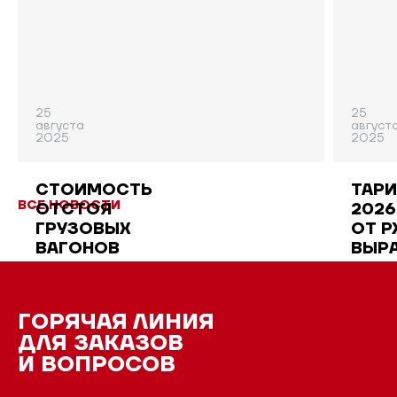
25
25
августа
август
2025
2025
СТОИМОСТЬ
ТАР
ВСЕ НОВОСТИ
ОТСТОЯ
2026
ГРУЗОВЫХ
ОТ 
ВАГОНОВ
ВЫР
ПОДОРОЖАЛА
В 2,5
РАЗА
ГОРЯЧАЯ ЛИНИЯ
ДЛЯ ЗАКАЗОВ
И ВОПРОСОВ