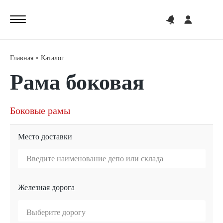
0
Главная
Каталог
Рама боковая
Боковые рамы
Колесные пары
Надрессорные балки
Поглощающие аппараты
Прочие детали
Место доставки
Железная дорога